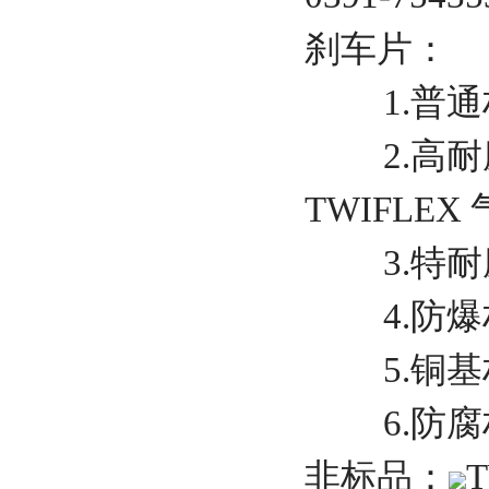
刹车片：
1.普通材
2.高耐磨
TWIFLEX
3.特耐磨
4.防爆
5.铜基材
6.防腐
非标品：
T