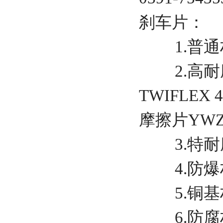
刹车片：
1.普通材
2.高耐磨
TWIFLEX
摩擦片YWZ13
3.特耐磨
4.防爆
5.铜基材
6.防腐