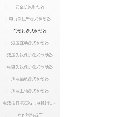
安全防风制动器
电力液压臂盘式制动器
气动钳盘式制动器
液压直动盘式制动器
液压失效保护盘式制动器
电磁失效保护盘式制动器
风电偏航盘式制动器
风电主轴盘式制动器
电液推杆液压站（电机销售）
焦作制动器厂