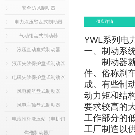
安全防风制动器
电力液压臂盘式制动器
供应详情
气动钳盘式制动器
YWL系列电
一、制动系
液压直动盘式制动器
制动器就是
液压失效保护盘式制动器
件。俗称刹
电磁失效保护盘式制动器
成。有些制
风电偏航盘式制动器
动力矩和结
要求较高的大
风电主轴盘式制动器
工作部分的
电液推杆液压站（电机销
工厂制造以
焦作制动器厂
售）